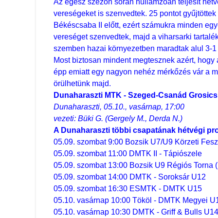
Az egész szezon során hullámzóan teljesít hétvé
vereségeket is szenvedtek. 25 pontot gyűjtöttek
Békéscsaba II előtt, ezért számukra minden eg
vereséget szenvedtek, majd a viharsarki tartalék
szemben hazai környezetben maradtak alul 3-1
Most biztosan mindent megtesznek azért, hogy a
épp emiatt egy nagyon nehéz mérkőzés vár a mie
örülhetünk majd.
Dunaharaszti MTK - Szeged-Csanád Grosics 
Dunaharaszti, 05.10., vasárnap, 17:00
vezeti: Büki G. (Gergely M., Derda N.)
A Dunaharaszti többi csapatának hétvégi pr
05.09. szombat 9:00 Bozsik U7/U9 Körzeti Feszt
05.09. szombat 11:00 DMTK II - Tápiószele
05.09. szombat 13:00 Bozsik U9 Régiós Torna (
05.09. szombat 14:00 DMTK - Soroksár U12
05.09. szombat 16:30 ESMTK - DMTK U15
05.10. vasárnap 10:00 Tököl - DMTK Megyei U
05.10. vasárnap 10:30 DMTK - Griff & Bulls U1