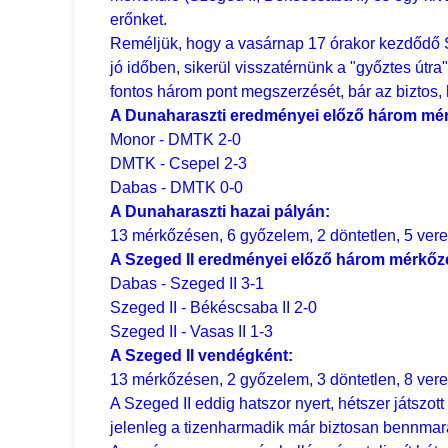
erőnket.
Reméljük, hogy a vasárnap 17 órakor kezdődő Sz
jó időben, sikerül visszatérnünk a "győztes útra
fontos három pont megszerzését, bár az biztos, 
A Dunaharaszti eredményei előző három mé
Monor - DMTK 2-0
DMTK - Csepel 2-3
Dabas - DMTK 0-0
A Dunaharaszti hazai pályán:
13 mérkőzésen, 6 győzelem, 2 döntetlen, 5 vere
A Szeged II eredményei előző három mérkőz
Dabas - Szeged II 3-1
Szeged II - Békéscsaba II 2-0
Szeged II - Vasas II 1-3
A Szeged II vendégként:
13 mérkőzésen, 2 győzelem, 3 döntetlen, 8 vere
A Szeged II eddig hatszor nyert, hétszer játszot
jelenleg a tizenharmadik már biztosan bennmara