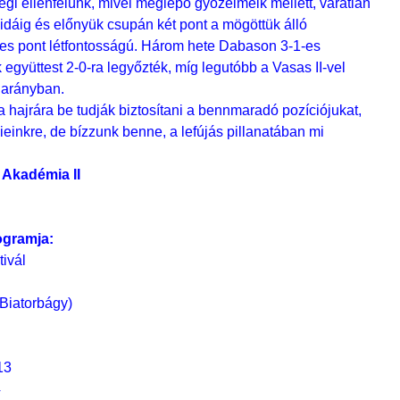
gi ellenfelünk, mivel meglepő győzelmeik mellett, váratlan
 idáig és előnyük csupán két pont a mögöttük álló
yes pont létfontosságú. Három hete Dabason 3-1-es
 együttest 2-0-ra legyőzték, míg legutóbb a Vasas II-vel
 arányban.
 hajrára be tudják biztosítani a bennmaradó pozíciójukat,
inkre, de bízzunk benne, a lefújás pillanatában mi
Akadémia II
ogramja:
ivál
Biatorbágy)
13
4