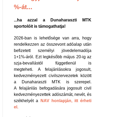
%-át...
...ha azzal a Dunaharaszti MTK
sportolóit is támogathatja!
2026-ban is lehetősége van arra, hogy
rendelkezzen az összevont adóalap után
befizetett személyi jövedelemadója
1+1%-áról. Ezt legkésőbb május 20-ig az
szja-bevallástól függetlenül is
megteheti. A felajánlásokra jogosult,
kedvezményezett civilszervezetek között
a Dunaharaszti MTK is szerepel.
A felajánlás befogadására jogosult civil
kedvezményezettek adószámát, nevét, és
székhelyét a
NAV honlapján, itt érheti
el.