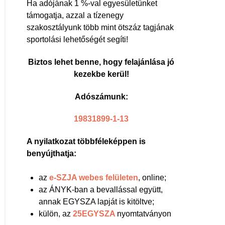
Ha adójának 1 %-val egyesületünket
támogatja, azzal a tízenegy
szakosztályunk több mint ötszáz tagjának
sportolási lehetőségét segíti!
Biztos lehet benne, hogy felajánlása jó
kezekbe kerül!
Adószámunk:
19831899-1-13
A nyilatkozat többféleképpen is
benyújthatja:
az
e-SZJA webes felületen
, online;
az ÁNYK-ban a bevallással együtt,
annak EGYSZA lapját is kitöltve;
külön, az
25EGYSZA
nyomtatványon