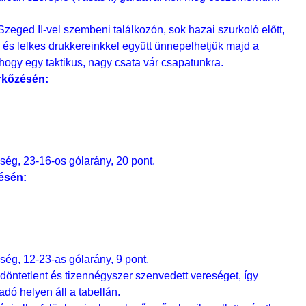
eged II-vel szembeni találkozón, sok hazai szurkoló előtt,
" és lelkes drukkereinkkel együtt ünnepelhetjük majd a
hogy egy taktikus, nagy csata vár csapatunkra.
rkőzésén:
ség, 23-16-os gólarány, 20 pont.
ésén:
ség, 12-23-as gólarány, 9 pont.
t döntetlent és tizennégyszer szenvedett vereséget, így
dó helyen áll a tabellán.