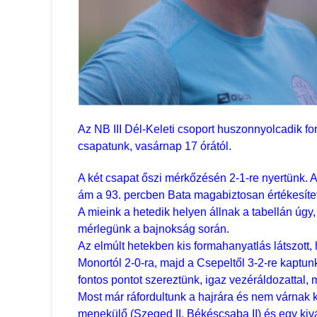
Az NB III Dél-Keleti csoport huszonnyolcadik for
csapatunk, vasárnap 17 órától.
A két csapat őszi mérkőzésén 2-1-re nyertünk. 
ám a 93. percben Bata magabiztosan értékesíte
A mieink a hetedik helyen állnak a tabellán úgy
mérlegünk a bajnokság során.
Az elmúlt hetekben kis formahanyatlás látszott, 
Monortól 2-0-ra, majd a Csepeltől 3-2-re kaptun
fontos pontot szereztünk, igaz vezéráldozattal, 
Most már ráfordultunk a hajrára és nem várnak 
menekülő (Szeged II, Békéscsaba II) és egy kiv