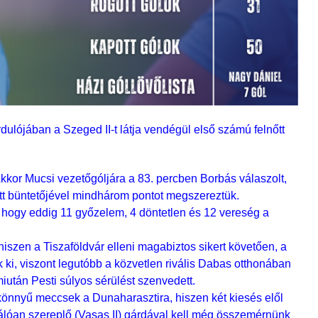
dulójában a Szeged II-t látja vendégül első számú felnőtt
Akkor Mucsi vezetőgóljára a 83. percben Borbás válaszolt,
tt büntetőjével mindhárom pontot megszereztük.
, hogy eddig 11 győzelem, 4 döntetlen és 12 vereség a
hiszen a Tiszaföldvár elleni magabiztos sikert követően, a
k ki, viszont legutóbb a közvetlen rivális Dabas otthonában
miután Pesti súlyos sérülést szenvedett.
könnyű meccsek a Dunaharasztira, hiszen két kiesés elől
álóan szereplő (Vasas II) gárdával kell még összemérnünk