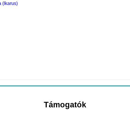
 (Ikarus)
nyei
dó - hétközi eredmények
Támogatók