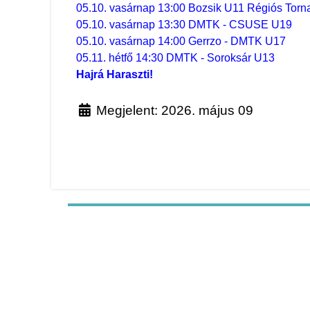
05.10. vasárnap 13:00 Bozsik U11 Régiós Torna
05.10. vasárnap 13:30 DMTK - CSUSE U19
05.10. vasárnap 14:00 Gerrzo - DMTK U17
05.11. hétfő 14:30 DMTK - Soroksár U13
Hajrá Haraszti!
Megjelent: 2026. május 09
Előző cikk: DMTK Híradó - a hétvége eredmé
Következő cikk: DMTK Híra
Előző
Következő