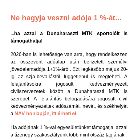
Ne hagyja veszni adója 1 %-át...
...ha azzal a Dunaharaszti MTK sportolóit is
támogathatja!
2026-ban is lehetősége van arra, hogy rendelkezzen
az összevont adóalap után befizetett személyi
jövedelemadója 1+1%-áról. Ezt legkésőbb május 20-
ig az szja-bevallástól függetlenül is megteheti. A
felajánlásokra jogosult, kedvezményezett
civilszervezetek között a Dunaharaszti MTK is
szerepel. A felajánlás befogadására jogosult civil
kedvezményezettek adószámát, nevét, és székhelyét
a
NAV honlapján, itt érheti el.
Ha adójának 1 %-val egyesületünket támogatja, azzal
a tízenegy szakosztályunk több mint ötszáz tagjának