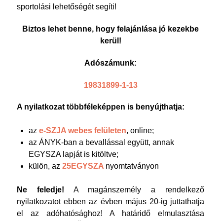
sportolási lehetőségét segíti!
Biztos lehet benne, hogy felajánlása jó kezekbe
kerül!
Adószámunk:
19831899-1-13
A nyilatkozat többféleképpen is benyújthatja:
az
e-SZJA webes felületen
, online;
az ÁNYK-ban a bevallással együtt, annak
EGYSZA lapját is kitöltve;
külön, az
25EGYSZA
nyomtatványon
Ne feledje!
A magánszemély a rendelkező
nyilatkozatot ebben az évben május 20-ig juttathatja
el az adóhatósághoz! A határidő elmulasztása