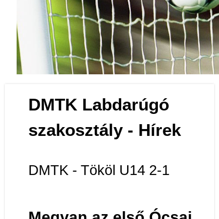
Labdarúgás
DMTK Labdarúgó
szakosztály - Hírek
DMTK - Tököl U14 2-1
Megvan az első Ócsai