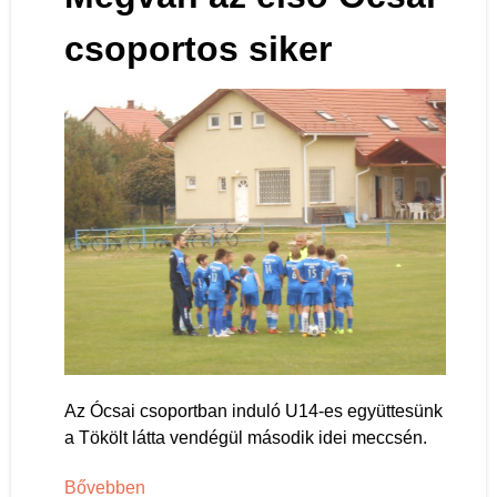
csoportos siker
Az Ócsai csoportban induló U14-es együttesünk
a Tökölt látta vendégül második idei meccsén.
Bővebben