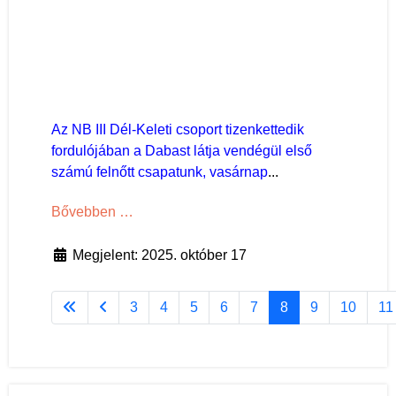
Az NB III Dél-Keleti csoport tizenkettedik
fordulójában a Dabast látja vendégül első
számú felnőtt csapatunk, vasárnap
...
Bővebben …
Megjelent: 2025. október 17
3
4
5
6
7
8
9
10
11
8. oldal / 178