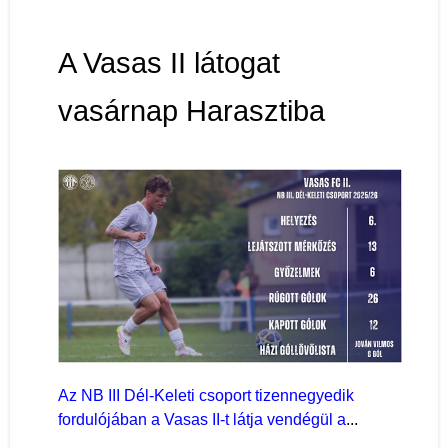
A Vasas II látogat
vasárnap Harasztiba
Az NB III Dél-Keleti csoport tizennegyedik
fordulójában a Vasas II-t látja vendégül a
...