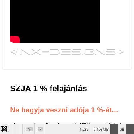
SZJA 1 % felajánlás
Ne hagyja veszni adója 1 %-át...
...ha azzal a Dunaharaszti MTK sportolóit is
1.23s
9.193MB
40
2
támogathatja!