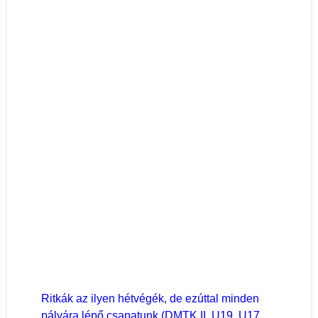
Ritkák az ilyen hétvégék, de ezúttal minden
pályára lépő csapatunk (DMTK II, U19, U17,