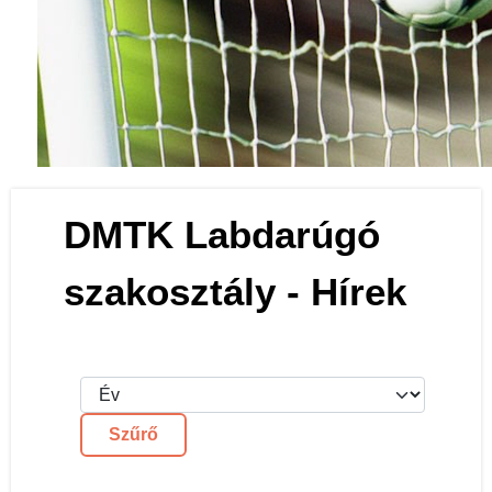
Labdarúgás
DMTK Labdarúgó
szakosztály - Hírek
Hónap
Év
Szűrők
Szűrő